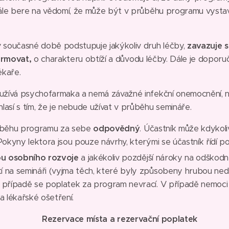
le bere na vědomí, že může být v průběhu programu vystav
v současné době podstupuje jakýkoliv druh léčby,
zavazuje s
ormovat,
o charakteru obtíží a důvodu léčby. Dále je doporu
ékaře.
eužívá psychofarmaka a nemá závažné infekční onemocnění, ne
lasí s tím, že je nebude užívat v průběhu semináře.
růběhu programu za sebe
odpovědný
. Účastník může kdyko
Pokyny lektora jsou pouze návrhy, kterými se účastník řídí po
u osobního rozvoje
a jakékoliv pozdější nároky na odško
 na semináři (vyjma těch, které byly způsobeny hrubou nedb
 případě se poplatek za program nevrací. V případě nemoci 
a lékařské ošetření.
Rezervace místa a rezervační poplatek