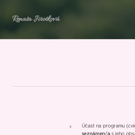
Renata Jirotková
Účast na programu (cviče
seznámen
/
a
s jeho obs