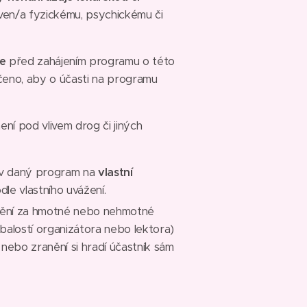
en/a fyzickému, psychickému či
e
před zahájením programu o této
čeno, aby o účasti na programu
ní pod vlivem drog či jiných
liv daný program na
vlastní
dle vlastního uvážení.
dnění za hmotné nebo nehmotné
alostí organizátora nebo lektora)
nebo zranění si hradí účastník sám