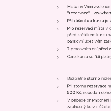
Místo na Vámi zvoleném
"rezervace"
www.har
Přihlášení do kurzu je
Pro rezervaci místa
v 
před začátkem kurzu na
bankovní účet Vám zašle
7 pracovních dní
před 
Cena kurzu se řídí plat
Bezplatné
storno
rezer
Při stornu rezervace
mé
500 Kč
, nebude-li doho
V případě onemocnění, n
zaplacený kurz můžete 