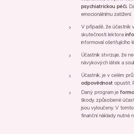
psychiatrickou péči.
Dá
emocionálnímu zatížení.
V případě, že účastník 
skutečnosti lektora
inf
informoval ošetřujícího l
Účastník stvrzuje, že n
návykových látek a souh
Účastník, je v celém p
odpovědnost
opustit. 
Daný program je
formo
škody, způsobené účastí
jsou vyloučeny. V tomto
finanční náklady nutné n