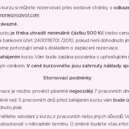
 kurzu si můžete rezervovat přes webové stránky s
odkaze
monieprozivot.com
 závazné.
kurzu
je třeba uhradit minimálně částku 500 Kč
(nebo cenu 
 bankovní účet 2400118701 /2010, pokud není dohodnuto jina
me potvrzující email s dokladem o zaplacení rezervace.
zahájením
kurzu Vám bude zaslána pozvánka s upřesňujícími 
ným ceníkem.
V ceně kurzovného jsou zahrnuty náklady sp
Stornovací podmínky
vace je možno provést písemně
nejpozději
7 pracovních dnů
ně než 5 pracovních dnů před zahájením kurzu vám
bude ú
dnuto jinak
áhlého odvolání z kurzu z pracovních nebo jiných důvodů Vá
absolvovat v náhradním termínu. O změně budete včas info