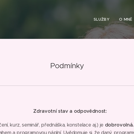
SLUŽBY
O MNĚ
Podmínky
Zdravotní stav a odpovědnost:
ní, kurz, seminář, přednáška, konstelace aj.) je
dobrovolná.
ahem a programovou náplní. Uvědomuje si, že daný progra